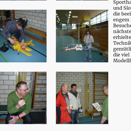
Sportha
und Slo
die bee
engem 
Besuche
nächst
erhielt
Technik
gemütli
die vie
Modellf