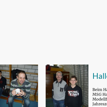
Termine
Rückblick 2026
Über uns
Jugend
schutzerklärung
Hall
Beim Ha
MSG Has
Modellf
Jahresz